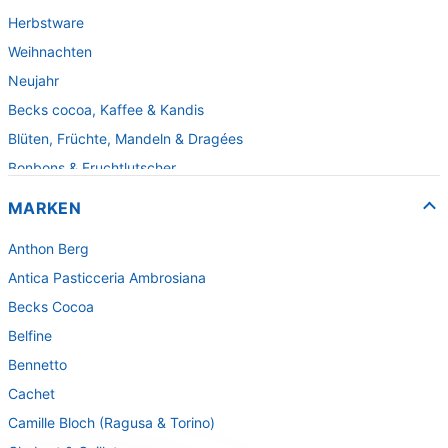
Herbstware
Weihnachten
Neujahr
Becks cocoa, Kaffee & Kandis
Blüten, Früchte, Mandeln & Dragées
Bonbons & Fruchtlutscher
Fruchtpasten & Fruchtgelee
MARKEN
Fruchtsaftbären
Anthon Berg
Fudge & Karamell
Antica Pasticceria Ambrosiana
Gebäck & Waffeln
Becks Cocoa
Herzen und Kleinigkeiten
Belfine
Kartoffelchips
Bennetto
Lakritzspezialitäten
Cachet
Pralinen & Spezialitäten für die Theke
Camille Bloch (Ragusa & Torino)
Pralinenpackungen