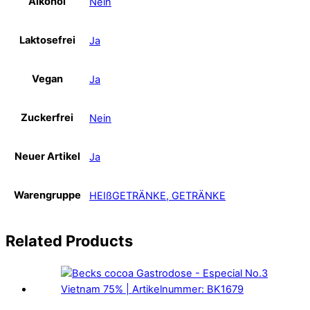
Alkohol
Nein
Laktosefrei
Ja
Vegan
Ja
Zuckerfrei
Nein
Neuer Artikel
Ja
Warengruppe
HEIßGETRÄNKE, GETRÄNKE
Related
Products