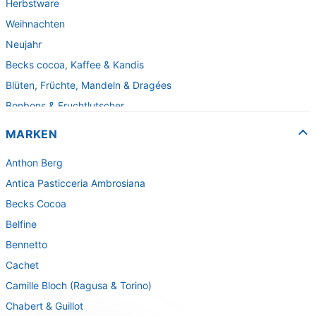
Herbstware
Weihnachten
Neujahr
Becks cocoa, Kaffee & Kandis
Blüten, Früchte, Mandeln & Dragées
Bonbons & Fruchtlutscher
Fruchtpasten & Fruchtgelee
MARKEN
Fruchtsaftbären
Anthon Berg
Fudge & Karamell
Antica Pasticceria Ambrosiana
Gebäck & Waffeln
Becks Cocoa
Herzen und Kleinigkeiten
Belfine
Kartoffelchips
Bennetto
Lakritzspezialitäten
Cachet
Pralinen & Spezialitäten für die Theke
Camille Bloch (Ragusa & Torino)
Pralinenpackungen
Chabert & Guillot
Schokobrüche