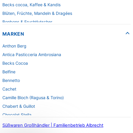
Becks cocoa, Kaffee & Kandis
Blüten, Früchte, Mandeln & Dragées
Bonbons & Fruchtlutscher
Fruchtpasten & Fruchtgelee
MARKEN
Fruchtsaftbären
Anthon Berg
Fudge & Karamell
Antica Pasticceria Ambrosiana
Gebäck & Waffeln
Becks Cocoa
Herzen und Kleinigkeiten
Belfine
Kartoffelchips
Bennetto
Lakritzspezialitäten
Cachet
Pralinen & Spezialitäten für die Theke
Camille Bloch (Ragusa & Torino)
Pralinenpackungen
Chabert & Guillot
Schokobrüche
Chocolat Stella
Schokoladenlutscher
Doti
Schokoladenriegel
Süßwaren Großhändler | Familienbetrieb Albrecht
Dr. Scholze Confiserie