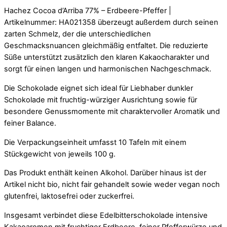
Hachez Cocoa d’Arriba 77% – Erdbeere-Pfeffer |
Artikelnummer: HA021358 überzeugt außerdem durch seinen
zarten Schmelz, der die unterschiedlichen
Geschmacksnuancen gleichmäßig entfaltet. Die reduzierte
Süße unterstützt zusätzlich den klaren Kakaocharakter und
sorgt für einen langen und harmonischen Nachgeschmack.
Die Schokolade eignet sich ideal für Liebhaber dunkler
Schokolade mit fruchtig-würziger Ausrichtung sowie für
besondere Genussmomente mit charaktervoller Aromatik und
feiner Balance.
Die Verpackungseinheit umfasst 10 Tafeln mit einem
Stückgewicht von jeweils 100 g.
Das Produkt enthält keinen Alkohol. Darüber hinaus ist der
Artikel nicht bio, nicht fair gehandelt sowie weder vegan noch
glutenfrei, laktosefrei oder zuckerfrei.
Insgesamt verbindet diese Edelbitterschokolade intensive
Kakaoaromen mit fruchtiger Erdbeere, feiner Pfefferwürze und