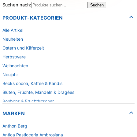
Suchen nach:
Suchen
PRODUKT-KATEGORIEN
Alle Artikel
Neuheiten
Ostern und Käferzeit
Herbstware
Weihnachten
Neujahr
Becks cocoa, Kaffee & Kandis
Blüten, Früchte, Mandeln & Dragées
Bonbons & Fruchtlutscher
Fruchtpasten & Fruchtgelee
MARKEN
Fruchtsaftbären
Anthon Berg
Fudge & Karamell
Antica Pasticceria Ambrosiana
Gebäck & Waffeln