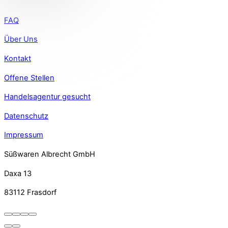
La Praline
Lucien
FAQ
Medicis
Über Uns
Omkafè
Kontakt
Oro de Cacao
Offene Stellen
Smith & Sinclair (Eat your Drink)
Sogni di Zucchero
Handelsagentur gesucht
Specul’house
Datenschutz
Impressum
Süßwaren Albrecht GmbH
Daxa 13
83112 Frasdorf