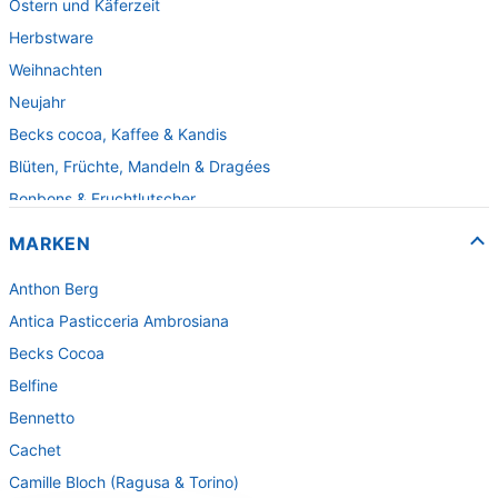
Ostern und Käferzeit
Herbstware
Weihnachten
Neujahr
Becks cocoa, Kaffee & Kandis
Blüten, Früchte, Mandeln & Dragées
Bonbons & Fruchtlutscher
Fruchtpasten & Fruchtgelee
MARKEN
Fruchtsaftbären
Anthon Berg
Fudge & Karamell
Antica Pasticceria Ambrosiana
Gebäck & Waffeln
Becks Cocoa
Herzen und Kleinigkeiten
Belfine
Kartoffelchips
Bennetto
Lakritzspezialitäten
Cachet
Pralinen & Spezialitäten für die Theke
Camille Bloch (Ragusa & Torino)
Pralinenpackungen