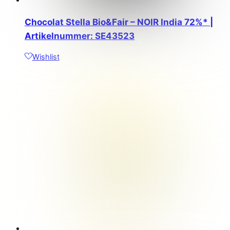
Chocolat Stella Bio&Fair – NOIR India 72%* |
Artikelnummer: SE43523
Wishlist